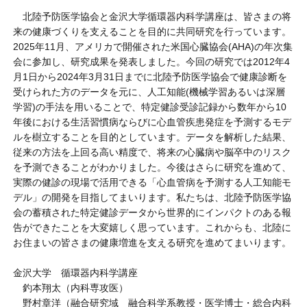
北陸予防医学協会と金沢大学循環器内科学講座は、皆さまの将
来の健康づくりを支えることを目的に共同研究を行っています。
2025年11月、アメリカで開催された米国心臓協会(AHA)の年次集
会に参加し、研究成果を発表しました。今回の研究では2012年4
月1日から2024年3月31日までに北陸予防医学協会で健康診断を
受けられた方のデータを元に、人工知能(機械学習あるいは深層
学習)の手法を用いることで、特定健診受診記録から数年から10
年後における生活習慣病ならびに心血管疾患発症を予測するモデ
ルを樹立することを目的としています。データを解析した結果、
従来の方法を上回る高い精度で、将来の心臓病や脳卒中のリスク
を予測できることがわかりました。今後はさらに研究を進めて、
実際の健診の現場で活用できる「心血管病を予測する人工知能モ
デル」の開発を目指してまいります。私たちは、北陸予防医学協
会の蓄積された特定健診データから世界的にインパクトのある報
告ができたことを大変嬉しく思っています。これからも、北陸に
お住まいの皆さまの健康増進を支える研究を進めてまいります。
金沢大学 循環器内科学講座
釣本翔太（内科専攻医）
野村章洋（融合研究域 融合科学系教授・医学博士・総合内科