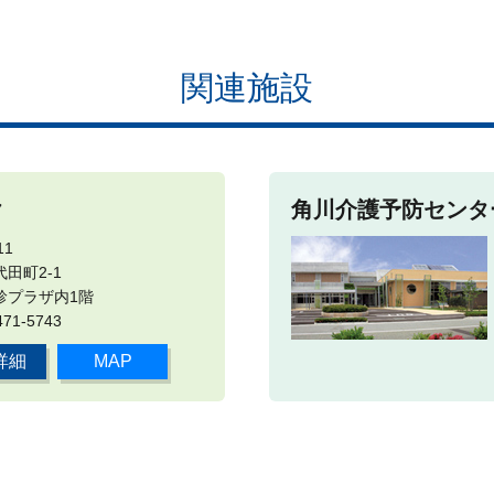
関連施設
ク
角川介護予防センタ
11
田町2-1
診プラザ内1階
471-5743
詳細
MAP