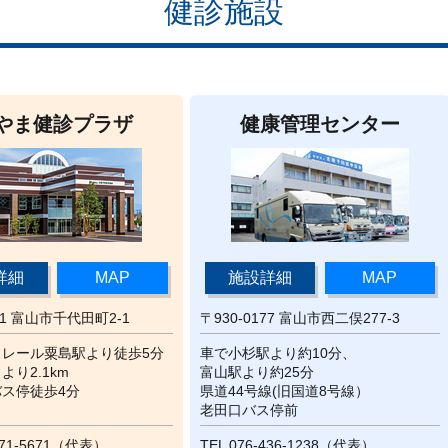
健診施設
やま健診プラザ
健康管理センター
詳細
MAP
施設詳細
MAP
811 富山市千代田町2-1
〒930-0177 富山市西二俣277-3
トレール粟島駅より徒歩5分
車で小杉駅より約10分、
より2.1km
富山駅より約25分
ス停徒歩4分
県道44号線(旧国道8号線）
老田口バス停前
-471-5671（代表）
TEL 076-436-1238（代表）