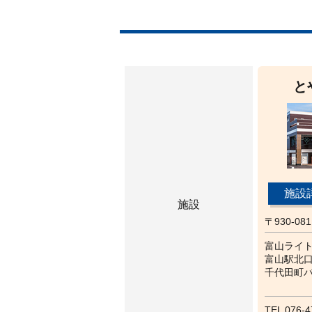
と
施設
施設
〒930-0
富山ライ
富山駅北口
千代田町バ
TEL 076