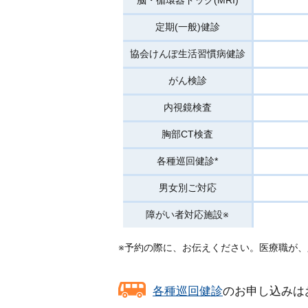
脳・循環器ドック(MRI)
定期(一般)健診
協会けんぽ
生活習慣病健診
がん検診
内視鏡検査
胸部CT検査
各種巡回健診*
男女別ご対応
障がい者対応施設※
予約の際に、お伝えください。医療職が、
各種巡回健診
のお申し込みは