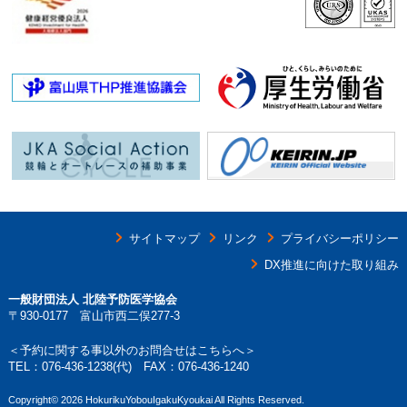
サイトマップ
リンク
プライバシーポリシー
DX推進に向けた取り組み
一般財団法人 北陸予防医学協会
〒930-0177 富山市西二俣277-3
＜予約に関する事以外のお問合せはこちらへ＞
TEL：
076-436-1238
(代) FAX：076-436-1240
Copyright©
2026 HokurikuYobouIgakuKyoukai All Rights Reserved.