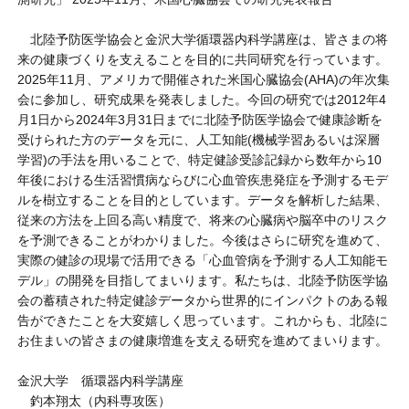
北陸予防医学協会と金沢大学循環器内科学講座は、皆さまの将
来の健康づくりを支えることを目的に共同研究を行っています。
2025年11月、アメリカで開催された米国心臓協会(AHA)の年次集
会に参加し、研究成果を発表しました。今回の研究では2012年4
月1日から2024年3月31日までに北陸予防医学協会で健康診断を
受けられた方のデータを元に、人工知能(機械学習あるいは深層
学習)の手法を用いることで、特定健診受診記録から数年から10
年後における生活習慣病ならびに心血管疾患発症を予測するモデ
ルを樹立することを目的としています。データを解析した結果、
従来の方法を上回る高い精度で、将来の心臓病や脳卒中のリスク
を予測できることがわかりました。今後はさらに研究を進めて、
実際の健診の現場で活用できる「心血管病を予測する人工知能モ
デル」の開発を目指してまいります。私たちは、北陸予防医学協
会の蓄積された特定健診データから世界的にインパクトのある報
告ができたことを大変嬉しく思っています。これからも、北陸に
お住まいの皆さまの健康増進を支える研究を進めてまいります。
金沢大学 循環器内科学講座
釣本翔太（内科専攻医）