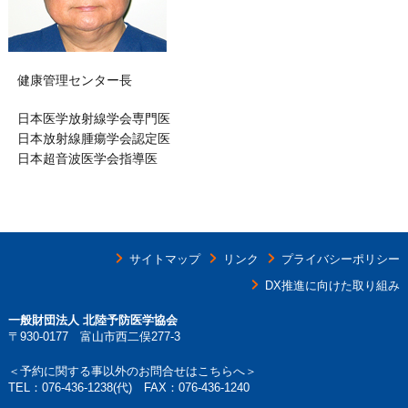
健康管理センター長
日本医学放射線学会専門医
日本放射線腫瘍学会認定医
日本超音波医学会指導医
サイトマップ
リンク
プライバシーポリシー
DX推進に向けた取り組み
一般財団法人 北陸予防医学協会
〒930-0177 富山市西二俣277-3
＜予約に関する事以外のお問合せはこちらへ＞
TEL：
076-436-1238
(代) FAX：076-436-1240