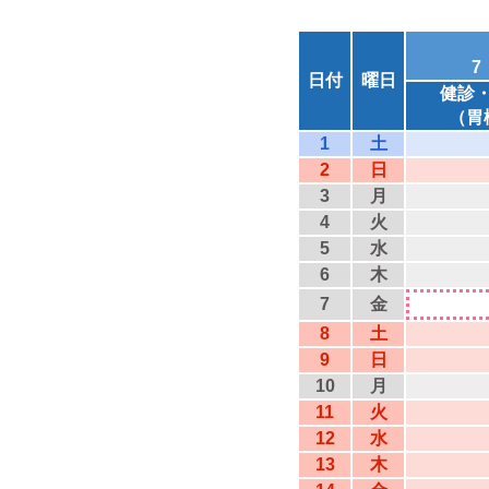
7
日付
曜日
健診
（胃
1
土
2
日
3
月
4
火
5
水
6
木
7
金
8
土
9
日
10
月
11
火
12
水
13
木