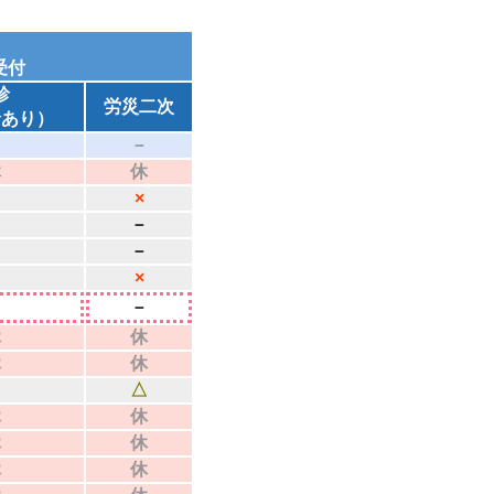
0受付
診
労災二次
診あり）
－
－
休
休
×
－
－
△
－
×
－
休
休
休
休
△
休
休
休
休
休
休