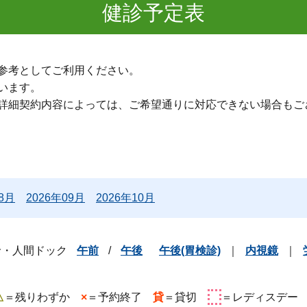
健診予定表
参考としてご利用ください。
います。
詳細契約内容によっては、ご希望通りに対応できない場合もご
08月
2026年09月
2026年10月
診・人間ドック
午前
/
午後
午後(胃検診)
｜
内視鏡
｜
△
＝残りわずか
×
＝予約終了
貸
＝貸切
＝レディスデ