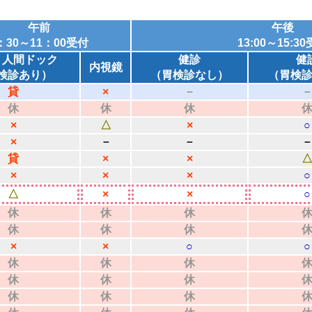
午前
午後
：30～11：00受付
13:00～15:3
・人間ドック
健診
健
内視鏡
検診あり）
（胃検診なし）
（胃検
貸
×
－
休
休
休
×
△
×
○
×
－
－
貸
×
×
×
×
×
○
△
×
×
○
休
休
休
休
休
休
×
×
○
○
休
休
休
休
休
休
休
休
休